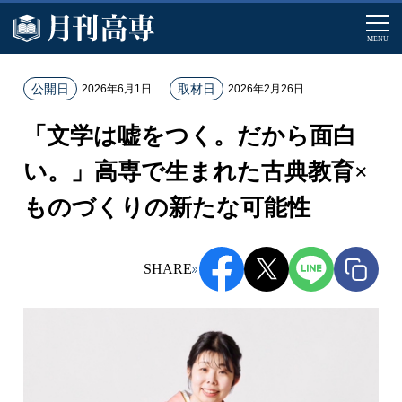
MENU
ホ
公開日
取材日
2026年6月1日
2026年2月26日
ー
「文学は嘘をつく。だから面白
ム
記
い。」高専で生まれた古典教育×
事
ものづくりの新たな可能性
一
覧
「
SHARE
文
学
は
嘘
を
つ