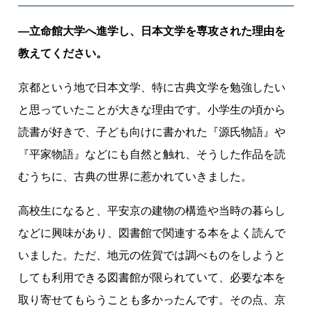
古
典
―立命館大学へ進学し、日本文学を専攻された理由を
教
教えてください。
育
×
京都という地で日本文学、特に古典文学を勉強したい
も
と思っていたことが大きな理由です。小学生の頃から
の
読書が好きで、子ども向けに書かれた『源氏物語』や
づ
く
『平家物語』などにも自然と触れ、そうした作品を読
り
むうちに、古典の世界に惹かれていきました。
の
新
高校生になると、平安京の建物の構造や当時の暮らし
た
などに興味があり、図書館で関連する本をよく読んで
な
いました。ただ、地元の佐賀では調べものをしようと
可
しても利用できる図書館が限られていて、必要な本を
能
性
取り寄せてもらうことも多かったんです。その点、京