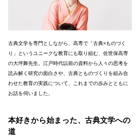
く
。
だ
か
ら
古典文学を専門としながら、高専で「古典×ものづく
面
り」というユニークな教育にも取り組む、佐世保高専
白
い
の大坪舞先生。江戸時代以前の資料から人々の思考を
。
読み解く研究の面白さや、古典とものづくりを組み合
」
わせた教育の実践について、これまでの歩みとともに
高
お話を伺いました。
専
で
生
ま
本好きから始まった、古典文学への
れ
道
た