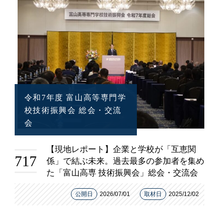
令和7年度 富山高等専門学
校技術振興会 総会・交流
会
【現地レポート】企業と学校が「互恵関
717
係」で結ぶ未来。過去最多の参加者を集め
た「富山高専 技術振興会」総会・交流会
公開日
2026/07/01
取材日
2025/12/02