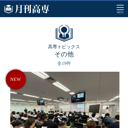
MENU
高専トピックス
その他
全
19
件