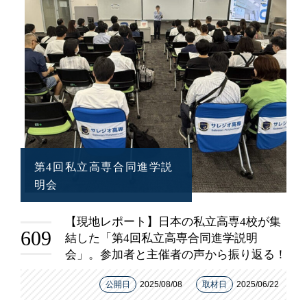
第4回私立高専合同進学説
明会
【現地レポート】日本の私立高専4校が集
609
結した「第4回私立高専合同進学説明
会」。参加者と主催者の声から振り返る！
公開日
2025/08/08
取材日
2025/06/22