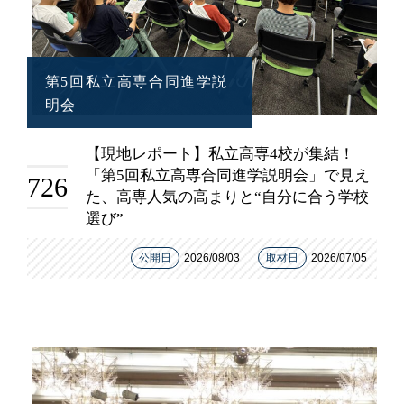
第5回私立高専合同進学説
明会
【現地レポート】私立高専4校が集結！
「第5回私立高専合同進学説明会」で見え
726
た、高専人気の高まりと“自分に合う学校
選び”
公開日
2026/08/03
取材日
2026/07/05