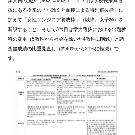
集人員の減少（80名→60名）、2つ目は学校長推薦選
か
ら
抜にある従来の「小論文と面接による特別選抜枠」に
、
加えて「女性エンジニア養成枠」（以降、女子枠）を
同
新設すること、そして3つ目は学力選抜における出題教
校
科の変更（5教科から社会を除いた4教科に削減）と調
の
教
査書成績の比重見直し（約40%から31%に軽減）で
育
す。
ス
タ
イ
ル
を
探
る