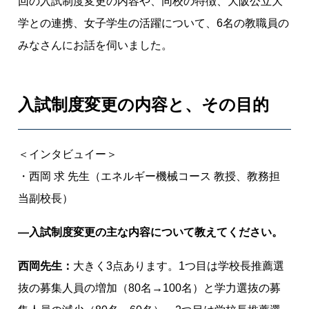
回の入試制度変更の内容や、同校の特徴、大阪公立大
ラ
学との連携、女子学生の活躍について、6名の教職員の
ム
、
みなさんにお話を伺いました。
大
学
と
入試制度変更の内容と、その目的
の
連
携
＜インタビュイー＞
、
・西岡 求 先生（エネルギー機械コース 教授、教務担
女
当副校長）
子
学
―入試制度変更の主な内容について教えてください。
生
の
西岡先生：
大きく3点あります。1つ目は学校長推薦選
活
抜の募集人員の増加（80名→100名）と学力選抜の募
躍