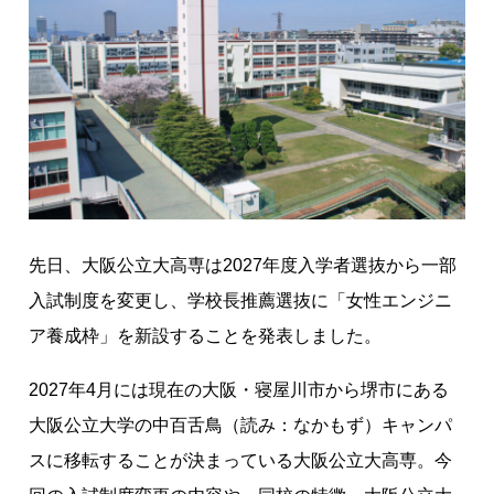
の
入
試
に
「
女
子
枠
」
先日、大阪公立大高専は2027年度入学者選抜から一部
が
入試制度を変更し、学校長推薦選抜に「女性エンジニ
新
設
ア養成枠」を新設することを発表しました。
！
カ
2027年4月には現在の大阪・寝屋川市から堺市にある
リ
大阪公立大学の中百舌鳥（読み：なかもず）キャンパ
キ
スに移転することが決まっている大阪公立大高専。今
ュ