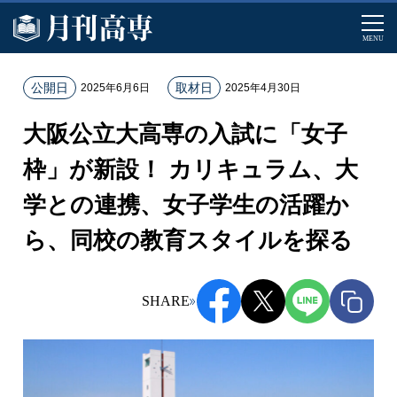
MENU
ホ
公開日
取材日
2025年6月6日
2025年4月30日
ー
大阪公立大高専の入試に「女子
ム
記
枠」が新設！ カリキュラム、大
事
学との連携、女子学生の活躍か
一
覧
ら、同校の教育スタイルを探る
大
阪
公
SHARE
立
大
高
専