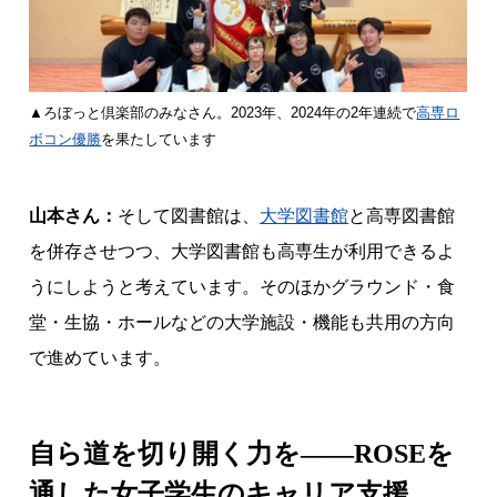
▲ろぼっと倶楽部のみなさん。2023年、2024年の2年連続で
高専ロ
ボコン優勝
を果たしています
山本さん：
そして図書館は、
大学図書館
と高専図書館
を併存させつつ、大学図書館も高専生が利用できるよ
うにしようと考えています。そのほかグラウンド・食
堂・生協・ホールなどの大学施設・機能も共用の方向
で進めています。
自ら道を切り開く力を——ROSEを
通した女子学生のキャリア支援