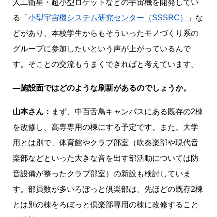
人工衛星・超小型ロケットなどの宇宙機を開発してい
る「
小型宇宙機システム研究センター（SSSRC）
」な
どがあり、本校学生からもそういったモノづくり系の
グループに参加したいという声が上がっているんで
す。そことの交流もうまくできればと考えています。
―施設面ではどのような刷新があるのでしょうか。
山本さん：
まず、中百舌鳥キャンパスにある既存の2棟
を改修し、高専専用の棟にする予定です。また、大学
用とは別で、体育館やクラブ部室（吹奏楽部や現代音
楽部などといった大きな音を出す部活動については防
音設備が整ったクラブ部室）の新設も検討していま
す。部員数が多いろぼっと倶楽部は、先ほどの既存2棟
とは別の棟をろぼっと倶楽部専用の棟に改修すること