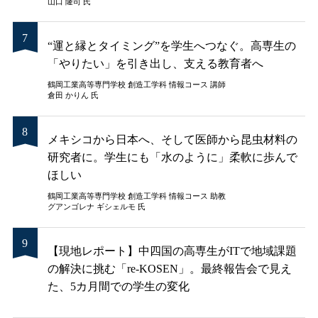
山口 隆司 氏
“運と縁とタイミング”を学生へつなぐ。高専生の
「やりたい」を引き出し、支える教育者へ
鶴岡工業高等専門学校 創造工学科 情報コース 講師
倉田 かりん 氏
メキシコから日本へ、そして医師から昆虫材料の
研究者に。学生にも「水のように」柔軟に歩んで
ほしい
鶴岡工業高等専門学校 創造工学科 情報コース 助教
グアンゴレナ ギシェルモ 氏
【現地レポート】中四国の高専生がITで地域課題
の解決に挑む「re-KOSEN」。最終報告会で見え
た、5カ月間での学生の変化