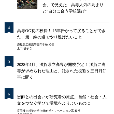
会」で見えた、高専人気の高まり
と“自分に合う学校選び"
高専OG初の校長！ 15年掛かって戻ることができ
た、第一線の道でやり遂げたいこと
鹿児島工業高等専門学校 校長
上田 悦子 氏
2028年4月、滋賀県立高専が開校予定！ 滋賀に高
専が求められた理由と、託された役割を三日月知
事に聞く
恩師との出会いが研究者の原点。自然・社会・人
文をつなぐ学びで環境をよりよいものに
長岡技術科学大学 技術科学イノベーション系 教授