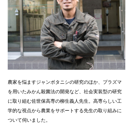
で
ジ
ャ
ン
ボ
タ
ニ
シ
撃
退
⁉
農家を悩ますジャンボタニシの研究のほか、プラズマ
農
を用いたみかん殺菌法の開発など、社会実装型の研究
家
に取り組む佐世保高専の柳生義人先生。高専らしい工
を
学的な視点から農業をサポートする先生の取り組みに
救
ついて伺いました。
う
高