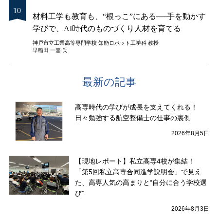
材料工学も教育も、“根っこ”にある──手を動かす
学びで、AI時代のものづくり人材を育てる
神戸市立工業高等専門学校 知能ロボット工学科 教授
早稲田 一嘉 氏
最新の記事
高専時代の学びが成長を支えてくれる！
日々勉強する航空整備士の仕事の裏側
2026年8月5日
【現地レポート】私立高専4校が集結！
「第5回私立高専合同進学説明会」で見え
た、高専人気の高まりと“自分に合う学校選
び”
2026年8月3日