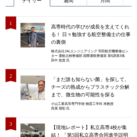
デイリー
週間
月間
高専時代の学びが成長を支えてくれ
る！ 日々勉強する航空整備士の仕事
の裏側
株式会社JALエンジニアリング 羽田航空機整備セン
ター 運航点検整備部 国際運航整備室 第5課第3係
田中 悠貴 氏
「まだ誰も知らない菌」を探して。
チーズの熟成からプラスチック分解
まで、微生物の可能性を探る
小山工業高等専門学校 物質工学科 准教授
髙屋 朋彰 氏
【現地レポート】私立高専4校が集
結！ 「第5回私立高専合同進学説明