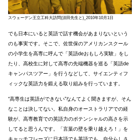
スウェーデン王立工科大訪問(須田先生と)_2010‎年‎10‎月‎1‎日
でも日本にいると英語で話す機会があまりないという
のも事実です。そこで、佐世保のアメリカンスクール
の小学生を高専に呼んで「英語deおもしろ実験」をし
たり、高校生に対して高専の先端機器を巡る「英語de
キャンパスツアー」を行うなどして、サイエンティフ
ィックな英語力を鍛える取り組みを行っています。
“高専生は英語ができない”なんてよく聞きますが、そん
なことは決してない。私自身のオーストラリアでの経
験が、高専教育での英語力のポテンシャルの高さを示
してると思うんです。「言葉の壁を乗り越えろ！」を
キャッチフレーズに日本語でも英語でも、自分らしさ