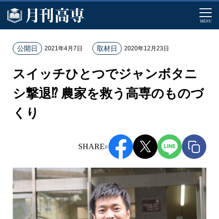
MENU
ホ
公開日
取材日
2021年4月7日
2020年12月23日
ー
スイッチひとつでジャンボタニ
ム
記
シ撃退⁉ 農家を救う高専のものづ
事
くり
一
覧
ス
SHARE
イ
ッ
チ
ひ
と
つ