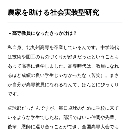
専
の
農家を助ける社会実装型研究
も
の
づ
－高専教員になったきっかけは？
く
私自身、北九州高専を卒業しているんです。中学時代
り
は技術や図工のものづくりが好きだったということも
あって高専に進学しました。高専時代は、教員になれ
るほど成績の良い学生じゃなかったな（苦笑）。まさ
か自分が高専教員になれるなんて、ほんとにびっくり
です。
卓球部だったんですが、毎日卓球のために学校に来て
いるような学生でしたね。部活ではいい仲間や先輩、
後輩、恩師に巡り合うことができ、全国高専大会でも