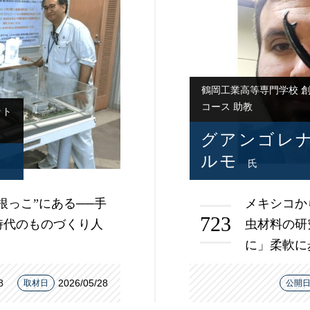
鶴岡工業高等専門学校 創
コース 助教
ット
グアンゴレナ
ルモ
氏
根っこ”にある──手
メキシコか
723
時代のものづくり人
虫材料の研
に」柔軟に
8
2026/05/28
取材日
公開