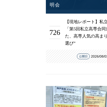
明会
【現地レポート】私立
「第5回私立高専合同
726
た、高専人気の高まり
選び”
2026/08/0
公開日