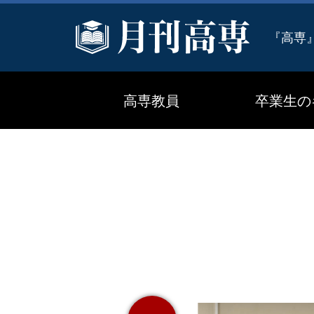
『高専
高専教員
卒業生の