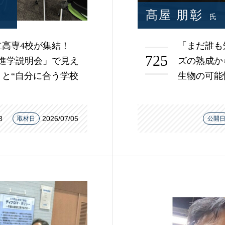
髙屋 朋彰
氏
高専4校が集結！
「まだ誰も
725
進学説明会」で見え
ズの熟成か
と“自分に合う学校
生物の可能
3
2026/07/05
取材日
公開