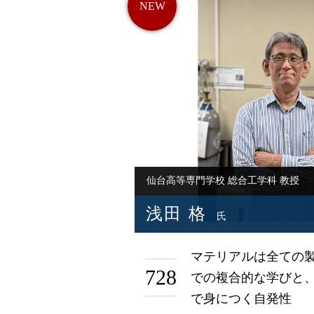
仙台高等専門学校 総合工学科 教授
浅田 格
氏
マテリアルは全ての製
728
での複合的な学びと
で身につく自発性