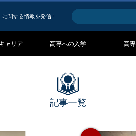
キ
』に関する情報を発信！
ー
ワ
キャリア
高専への入学
高専
ー
ド
記事一覧