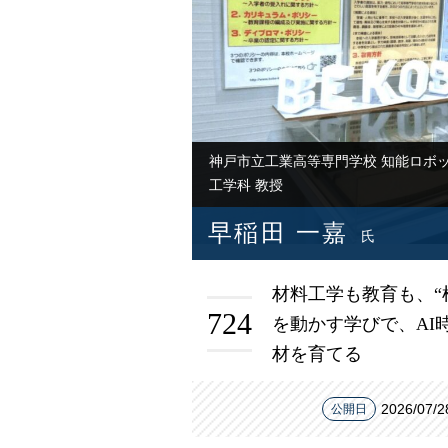
神戸市立工業高等専門学校 知能ロボ
工学科 教授
早稲田 一嘉
氏
材料工学も教育も、“
724
を動かす学びで、AI
材を育てる
2026/07/2
公開日