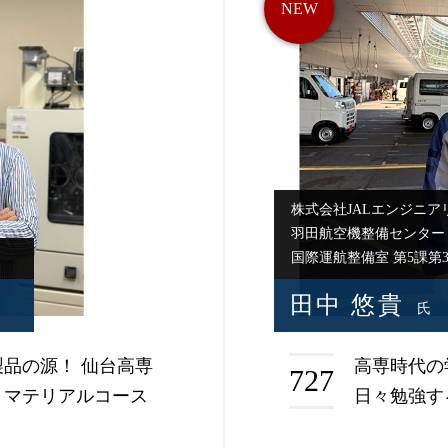
株式会社JALエンジニア
羽田航空機整備センター
国際運航整備室 第5課第
田中 悠貴
氏
品の源！ 仙台高専
高専時代の
727
、マテリアルコース
日々勉強す