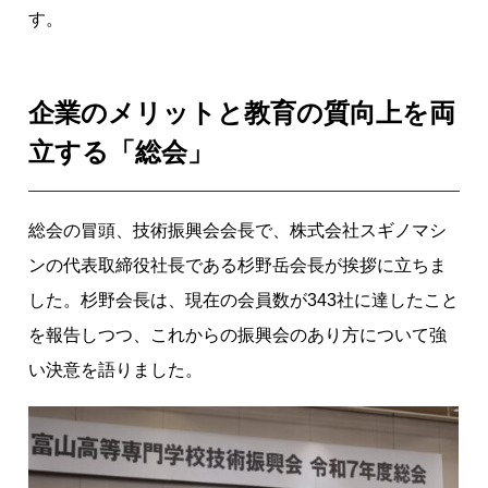
来
す。
。
過
去
企業のメリットと教育の質向上を両
最
立する「総会」
多
の
参
総会の冒頭、技術振興会会長で、株式会社スギノマシ
加
者
ンの代表取締役社長である杉野岳会長が挨拶に立ちま
を
した。杉野会長は、現在の会員数が343社に達したこと
集
を報告しつつ、これからの振興会のあり方について強
め
い決意を語りました。
た
「
富
山