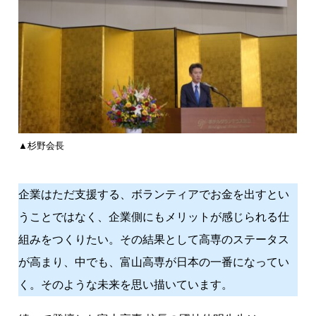
高
専
技
術
振
興
会
」
▲杉野会長
総
会
・
企業はただ支援する、ボランティアでお金を出すとい
交
うことではなく、企業側にもメリットが感じられる仕
流
組みをつくりたい。その結果として高専のステータス
会
が高まり、中でも、富山高専が日本の一番になってい
く。そのような未来を思い描いています。