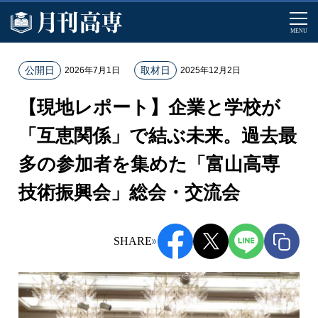
MENU
ホ
公開日
取材日
2026年7月1日
2025年12月2日
ー
【現地レポート】企業と学校が
ム
記
「互恵関係」で結ぶ未来。過去最
事
多の参加者を集めた「富山高専
一
覧
技術振興会」総会・交流会
【
現
地
SHARE
レ
ポ
ー
ト