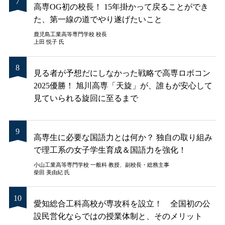
高専OG初の校長！ 15年掛かって戻ることができ
た、第一線の道でやり遂げたいこと
鹿児島工業高等専門学校 校長
上田 悦子 氏
見る者が予想だにしなかった戦略で高専ロボコン
2025優勝！ 旭川高専「天旋」が、誰もが安心して
見ていられる旋回に至るまで
高専生に必要な国語力とは何か？ 独自の取り組み
で理工系の女子学生育成＆国語力を強化！
小山工業高等専門学校 一般科 教授、副校長・総務主事
柴田 美由紀 氏
愛知総合工科高校が専攻科を設立！ 全国初の公
設民営化ならではの授業体制と、そのメリット