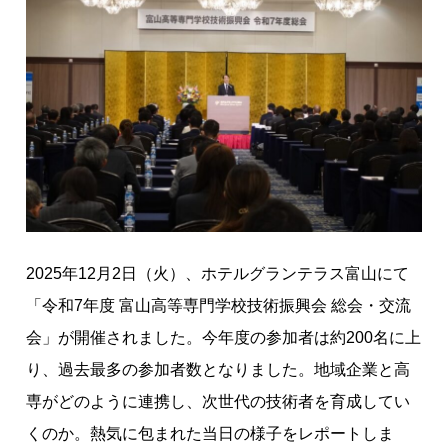
】
企
業
と
学
校
が
「
互
恵
2025年12月2日（火）、ホテルグランテラス富山にて
関
係
「令和7年度 富山高等専門学校技術振興会 総会・交流
」
会」が開催されました。今年度の参加者は約200名に上
で
り、過去最多の参加者数となりました。地域企業と高
結
専がどのように連携し、次世代の技術者を育成してい
ぶ
未
くのか。熱気に包まれた当日の様子をレポートしま