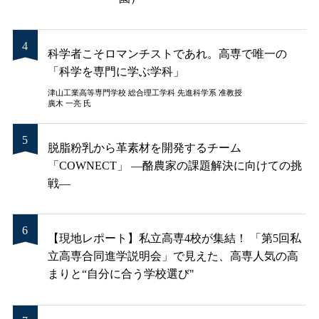
科学者こそロマンチストであれ。高専で唯一の
「科学を専門に学ぶ学科」
津山工業高等専門学校 総合理工学科 先進科学系 准教授
廣木 一亮 氏
脱脂粉乳から革素材を開発するチーム
「COWNECT」 ―酪農家の課題解決に向けての挑
戦―
【現地レポート】私立高専4校が集結！ 「第5回私
立高専合同進学説明会」で見えた、高専人気の高
まりと“自分に合う学校選び"