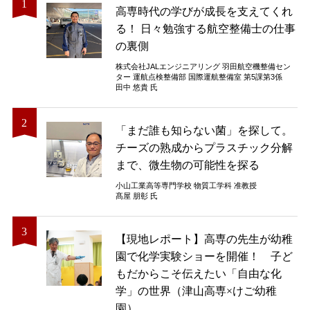
高専時代の学びが成長を支えてくれ
る！ 日々勉強する航空整備士の仕事
の裏側
株式会社JALエンジニアリング 羽田航空機整備セン
ター 運航点検整備部 国際運航整備室 第5課第3係
田中 悠貴 氏
「まだ誰も知らない菌」を探して。
チーズの熟成からプラスチック分解
まで、微生物の可能性を探る
小山工業高等専門学校 物質工学科 准教授
髙屋 朋彰 氏
【現地レポート】高専の先生が幼稚
園で化学実験ショーを開催！ 子ど
もだからこそ伝えたい「自由な化
学」の世界（津山高専×けご幼稚
園）