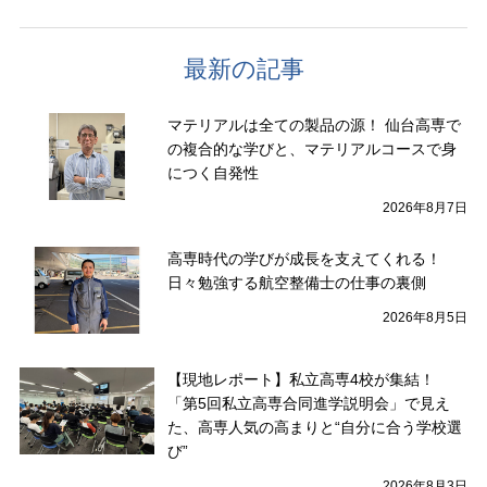
最新の記事
マテリアルは全ての製品の源！ 仙台高専で
の複合的な学びと、マテリアルコースで身
につく自発性
2026年8月7日
高専時代の学びが成長を支えてくれる！
日々勉強する航空整備士の仕事の裏側
2026年8月5日
【現地レポート】私立高専4校が集結！
「第5回私立高専合同進学説明会」で見え
た、高専人気の高まりと“自分に合う学校選
び”
2026年8月3日