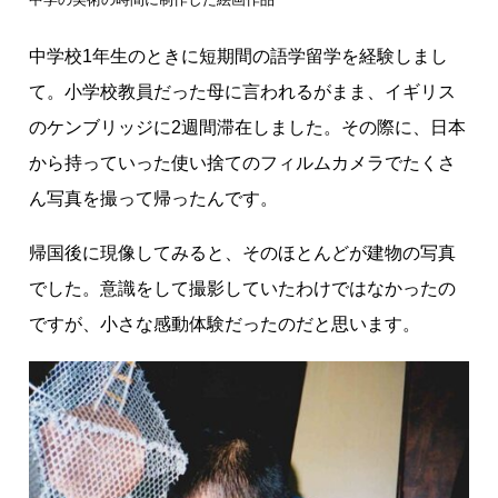
現
す
中学校1年生のときに短期間の語学留学を経験しまし
る
て。小学校教員だった母に言われるがまま、イギリス
のケンブリッジに2週間滞在しました。その際に、日本
から持っていった使い捨てのフィルムカメラでたくさ
ん写真を撮って帰ったんです。
帰国後に現像してみると、そのほとんどが建物の写真
でした。意識をして撮影していたわけではなかったの
ですが、小さな感動体験だったのだと思います。