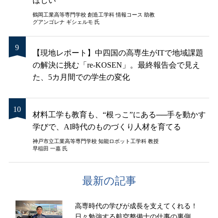
ほしい
鶴岡工業高等専門学校 創造工学科 情報コース 助教
グアンゴレナ ギシェルモ 氏
【現地レポート】中四国の高専生がITで地域課題
の解決に挑む「re-KOSEN」。最終報告会で見え
た、5カ月間での学生の変化
材料工学も教育も、“根っこ”にある──手を動かす
学びで、AI時代のものづくり人材を育てる
神戸市立工業高等専門学校 知能ロボット工学科 教授
早稲田 一嘉 氏
最新の記事
高専時代の学びが成長を支えてくれる！
日々勉強する航空整備士の仕事の裏側