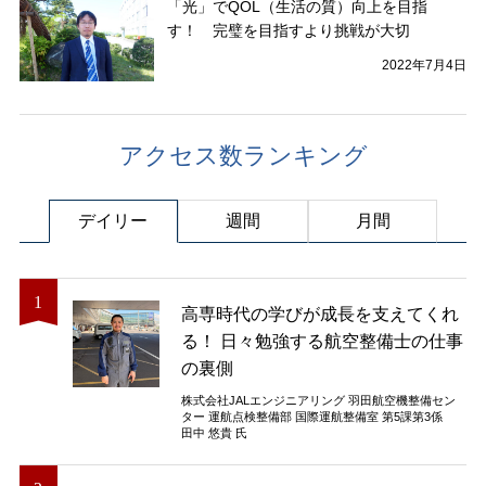
「光」でQOL（生活の質）向上を目指
す！ 完璧を目指すより挑戦が大切
2022年7月4日
アクセス数ランキング
デイリー
週間
月間
高専時代の学びが成長を支えてくれ
る！ 日々勉強する航空整備士の仕事
の裏側
株式会社JALエンジニアリング 羽田航空機整備セン
ター 運航点検整備部 国際運航整備室 第5課第3係
田中 悠貴 氏