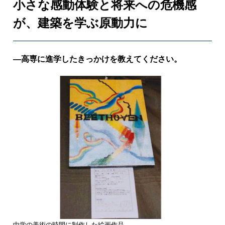
小さな感動体験と将来への危機感
「
コ
が、建築を学ぶ原動力に
・
ク
リ
―高専に進学したきっかけを教えてください。
エ
ー
シ
ョ
ン
」
の
世
界
観
を
実
中学の美術の時間に制作した絵画作品