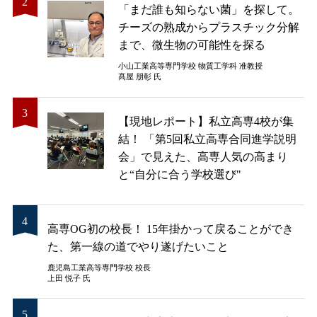
「まだ誰も知らない菌」を探して。
チーズの熟成からプラスチック分解
まで、微生物の可能性を探る
小山工業高等専門学校 物質工学科 准教授
髙屋 朋彰 氏
【現地レポート】私立高専4校が集
結！ 「第5回私立高専合同進学説明
会」で見えた、高専人気の高まり
と“自分に合う学校選び"
高専OG初の校長！ 15年掛かって戻ることができ
た、第一線の道でやり遂げたいこと
鹿児島工業高等専門学校 校長
上田 悦子 氏