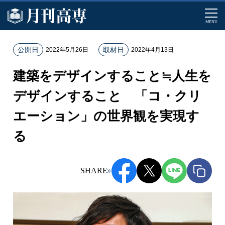
MENU
ホ
公開日
取材日
2022年5月26日
2022年4月13日
ー
建築をデザインすること≒人生を
ム
記
デザインすること 「コ・クリ
事
エーション」の世界観を実現す
一
覧
る
建
築
を
SHARE
デ
ザ
イ
ン