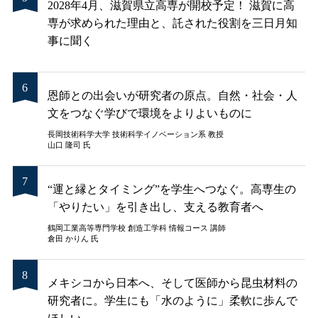
2028年4月、滋賀県立高専が開校予定！ 滋賀に高
専が求められた理由と、託された役割を三日月知
事に聞く
恩師との出会いが研究者の原点。自然・社会・人
文をつなぐ学びで環境をよりよいものに
長岡技術科学大学 技術科学イノベーション系 教授
山口 隆司 氏
“運と縁とタイミング”を学生へつなぐ。高専生の
「やりたい」を引き出し、支える教育者へ
鶴岡工業高等専門学校 創造工学科 情報コース 講師
倉田 かりん 氏
メキシコから日本へ、そして医師から昆虫材料の
研究者に。学生にも「水のように」柔軟に歩んで