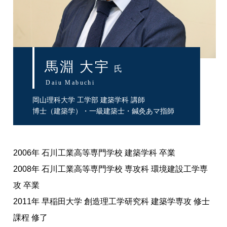
馬淵 大宇
氏
Daiu Mabuchi
岡山理科大学 工学部 建築学科 講師
博士（建築学）・一級建築士・鍼灸あマ指師
2006年 石川工業高等専門学校 建築学科 卒業
2008年 石川工業高等専門学校 専攻科 環境建設工学専
攻 卒業
2011年 早稲田大学 創造理工学研究科 建築学専攻 修士
課程 修了