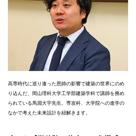
す
る
こ
と
≒
人
生
を
デ
ザ
イ
高専時代に巡り逢った恩師の影響で建築の世界にのめ
ン
り込んだ、岡山理科大学工学部建築学科で講師を務め
す
られている馬淵大宇先生。専攻科、大学院への進学の
る
なかで考えた未来設計を紐解きます。
こ
と