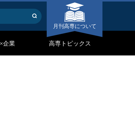
月刊高専について
×企業
高専トピックス