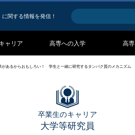
キ
』に関する情報を発信！
ー
ワ
キャリア
高専への入学
高専
ー
ド
果があるからおもしろい！ 学生と一緒に研究するタンパク質のメカニズム
卒業生のキャリア
大学等研究員