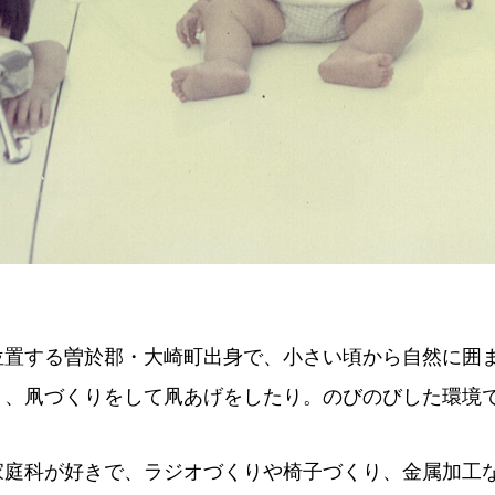
位置する曽於郡・大崎町出身で、小さい頃から自然に囲
り、凧づくりをして凧あげをしたり。のびのびした環境
家庭科が好きで、ラジオづくりや椅子づくり、金属加工