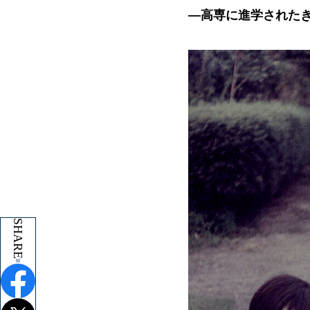
―高専に進学された
SHARE
SHARE