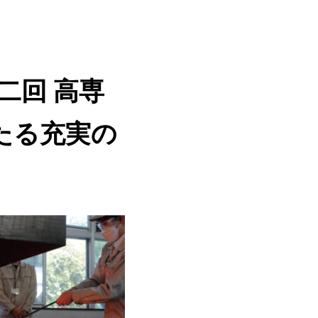
二回 高専
たる充実の