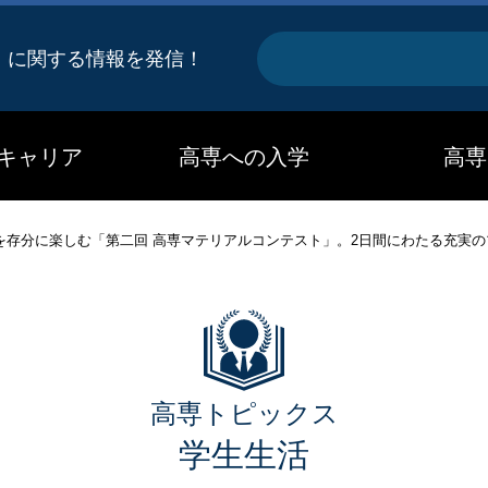
キ
』に関する情報を発信！
ー
ワ
キャリア
高専への入学
高専
ー
ド
を存分に楽しむ「第二回 高専マテリアルコンテスト」。2日間にわたる充実
高専トピックス
学生生活