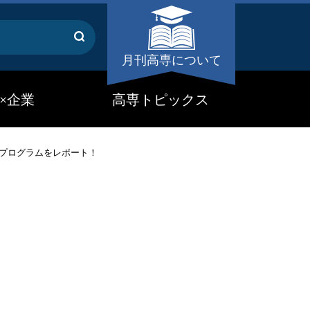
月刊高専について
×企業
高専トピックス
のプログラムをレポート！