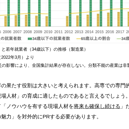
）と若年就業者（34歳以下）の推移（製造業）
022年3月）より
震災の影響により、全国集計結果が存在しない。分類不能の産業は非
専の果たす役割は大きいと考えられます。高専での専門
現場人材」の育成に適したものであると言えるでしょう
て「ノウハウを有する現場人材を
将来も確保し続ける
」
の魅力」を対外的にPRする必要があります。