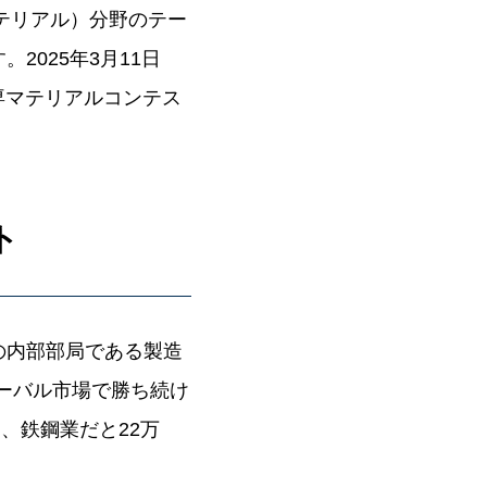
テリアル）分野のテー
025年3月11日
専マテリアルコンテス
ト
の内部部局である製造
ローバル市場で勝ち続け
、鉄鋼業だと22万