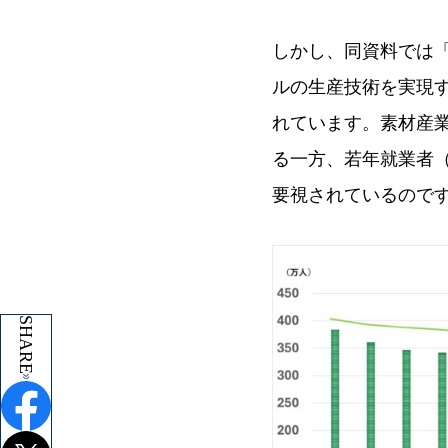
しかし、同資料では
ルの生産技術を実現
れています。素材産
る一方、若年就業者
要視されているので
SHARE
SHARE