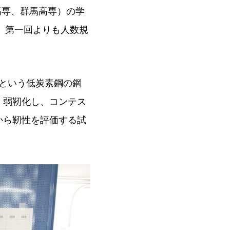
高専、群馬高専）の学
、第一回よりも人数規
Cという低炭素鋼の鋼
・弱靭化し、コンテス
から靭性を評価する試