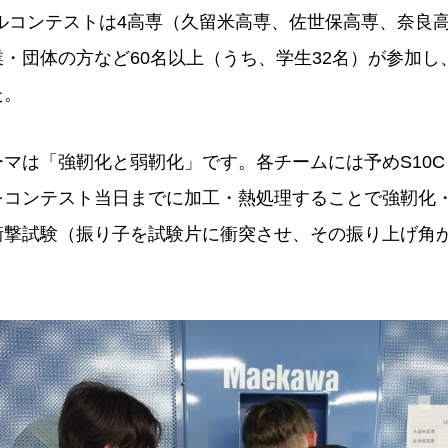
ルコンテストは4高専（久留米高専、佐世保高専、奈良
・団体の方など60名以上（うち、学生32名）が参加し
た。
マは「強靭化と弱靭化」です。各チームには予めS10
をコンテスト当日までに加工・熱処理することで強靭化
衝撃試験（振り子を試験片に衝突させ、その振り上げ角