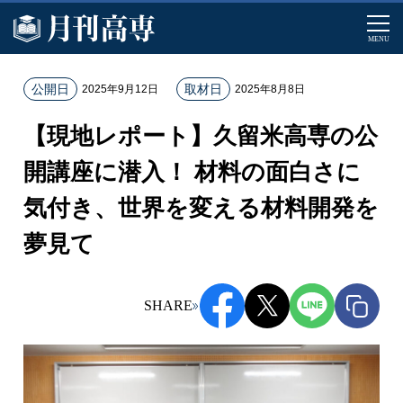
MENU
ホ
公開日
取材日
2025年9月12日
2025年8月8日
ー
【現地レポート】久留米高専の公
ム
記
開講座に潜入！ 材料の面白さに
事
気付き、世界を変える材料開発を
一
覧
夢見て
【
現
地
SHARE
レ
ポ
ー
ト