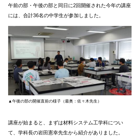
開
午前の部・午後の部と同日に2回開催された今年の講座
発
には、合計36名の中学生が参加しました。
を
夢
見
て
▲午後の部の開催直前の様子（最奥：佐々木先生）
講座が始まると、まずは材料システム工学科につい
て、学科長の岩田憲幸先生から紹介がありました。