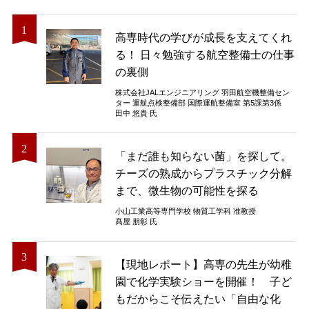
高専時代の学びが成長を支えてくれ
る！ 日々勉強する航空整備士の仕事
の裏側
株式会社JALエンジニアリング 羽田航空機整備セン
ター 運航点検整備部 国際運航整備室 第5課第3係
田中 悠貴 氏
「まだ誰も知らない菌」を探して。
チーズの熟成からプラスチック分解
まで、微生物の可能性を探る
小山工業高等専門学校 物質工学科 准教授
髙屋 朋彰 氏
【現地レポート】高専の先生が幼稚
園で化学実験ショーを開催！ 子ど
もだからこそ伝えたい「自由な化