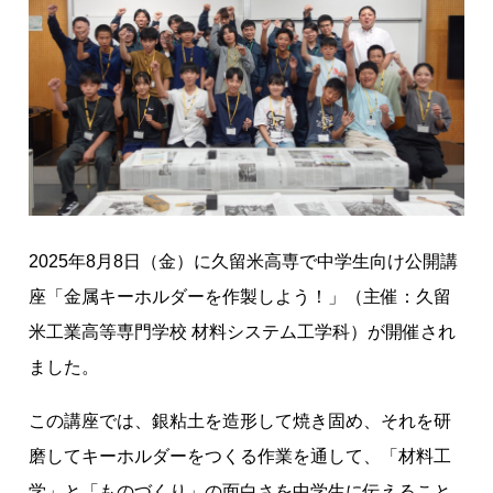
】
久
留
米
高
専
の
公
開
2025年8月8日（金）に久留米高専で中学生向け公開講
講
座「金属キーホルダーを作製しよう！」（主催：久留
座
に
米工業高等専門学校 材料システム工学科）が開催され
潜
ました。
入
！
この講座では、銀粘土を造形して焼き固め、それを研
材
磨してキーホルダーをつくる作業を通して、「材料工
料
学」と「ものづくり」の面白さを中学生に伝えること