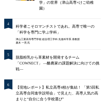
学」の世界（津山高専×けご幼稚
園）
科学者こそロマンチストであれ。高専で唯一の
「科学を専門に学ぶ学科」
津山工業高等専門学校 総合理工学科 先進科学系 准教授
廣木 一亮 氏
脱脂粉乳から革素材を開発するチーム
「COWNECT」 ―酪農家の課題解決に向けての挑
戦―
【現地レポート】私立高専4校が集結！ 「第5回私
立高専合同進学説明会」で見えた、高専人気の高
まりと“自分に合う学校選び"