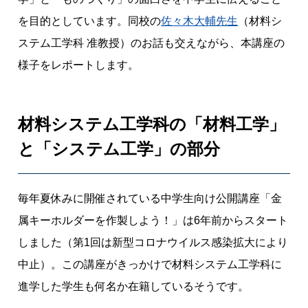
の
を目的としています。同校の
佐々木大輔先生
（材料シ
面
白
ステム工学科 准教授）のお話も交えながら、本講座の
さ
様子をレポートします。
に
気
付
材料システム工学科の「材料工学」
き
と「システム工学」の部分
、
世
界
毎年夏休みに開催されている中学生向け公開講座「金
を
属キーホルダーを作製しよう！」は6年前からスタート
変
え
しました（第1回は新型コロナウイルス感染拡大により
る
中止）。この講座がきっかけで材料システム工学科に
材
進学した学生も何名か在籍しているそうです。
料