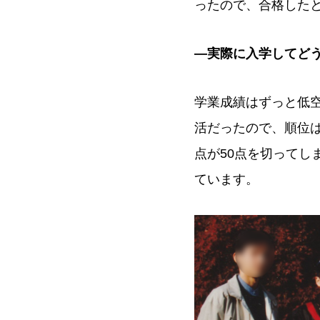
ったので、合格した
―実際に入学してど
学業成績はずっと低
活だったので、順位
点が50点を切って
ています。