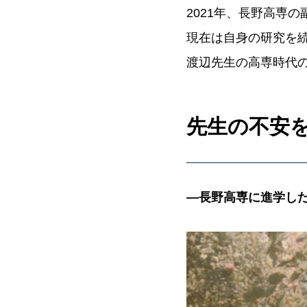
2021年、長野高専
現在は自身の研究を
渡辺先生の高専時代
先生の不安
―長野高専に進学し