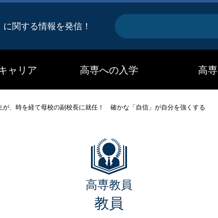
キ
』に関する情報を発信！
ー
ワ
キャリア
高専への入学
高専
ー
ド
生が、時を経て母校の副校長に就任！ 確かな「自信」が自分を強くする
高専教員
教員