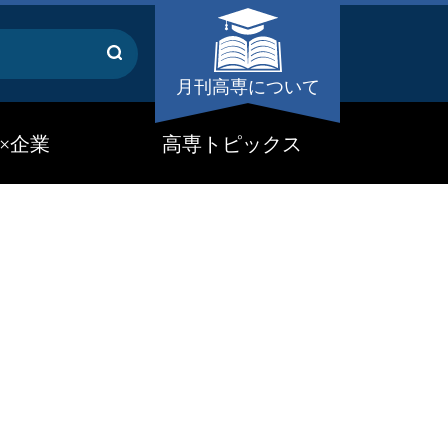
月刊高専について
×企業
高専トピックス