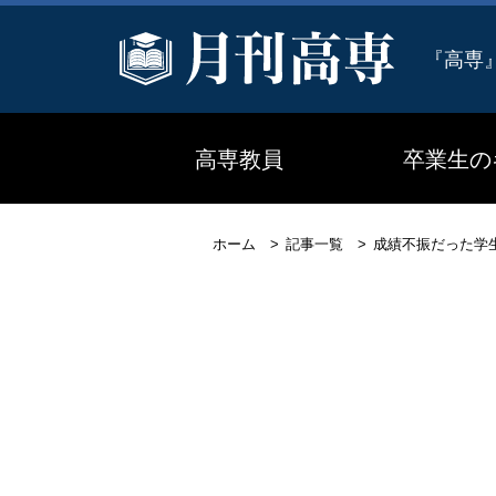
『高専
高専教員
卒業生の
ホーム
記事一覧
成績不振だった学