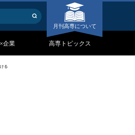
月刊高専について
×企業
高専トピックス
ける