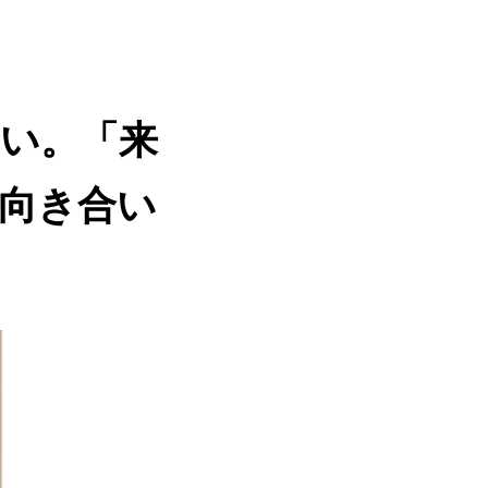
い。「来
向き合い