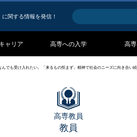
キ
』に関する情報を発信！
ー
ワ
キャリア
高専への入学
高専
ー
ド
なんでも受け入れたい。「来るもの拒まず」精神で社会のニーズに向き合い続
高専教員
教員