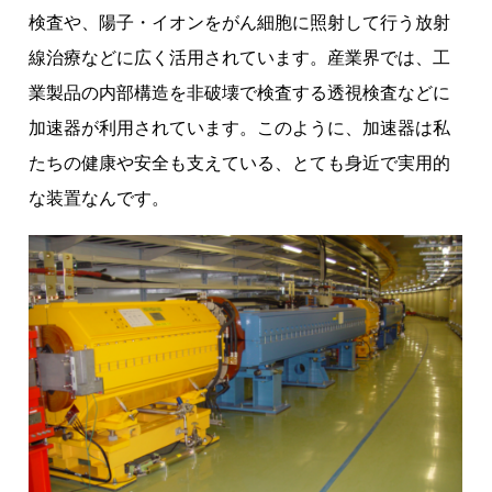
専
検査や、陽子・イオンをがん細胞に照射して行う放射
で
線治療などに広く活用されています。産業界では、工
の
取
業製品の内部構造を非破壊で検査する透視検査などに
り
加速器が利用されています。このように、加速器は私
組
たちの健康や安全も支えている、とても身近で実用的
み
な装置なんです。