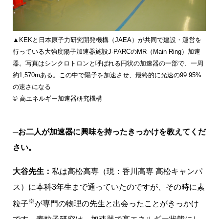
▲KEKと日本原子力研究開発機構（JAEA）が共同で建設・運営を
行っている大強度陽子加速器施設J-PARCのMR（Main Ring）加速
器。写真はシンクロトロンと呼ばれる円状の加速器の一部で、一周
約1,570mある。この中で陽子を加速させ、最終的に光速の99.95%
の速さになる
© 高エネルギー加速器研究機構
─お二人が加速器に興味を持ったきっかけを教えてくだ
さい。
大谷先生：
私は高松高専（現：香川高専 高松キャンパ
ス）に本科3年生まで通っていたのですが、その時に素
※
粒子
が専門の物理の先生と出会ったことがきっかけ