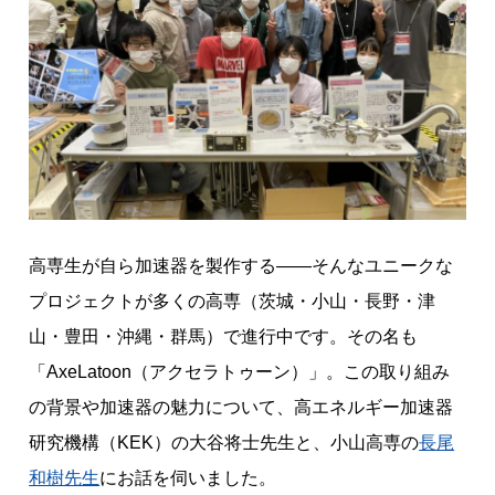
の
扉
”
を
開
く
！
加
高専生が自ら加速器を製作する——そんなユニークな
速
プロジェクトが多くの高専（茨城・小山・長野・津
器
製
山・豊田・沖縄・群馬）で進行中です。その名も
作
「AxeLatoon（アクセラトゥーン）」。この取り組み
プ
の背景や加速器の魅力について、高エネルギー加速器
ロ
研究機構（KEK）の大谷将士先生と、小山高専の
長尾
ジ
ェ
和樹先生
にお話を伺いました。