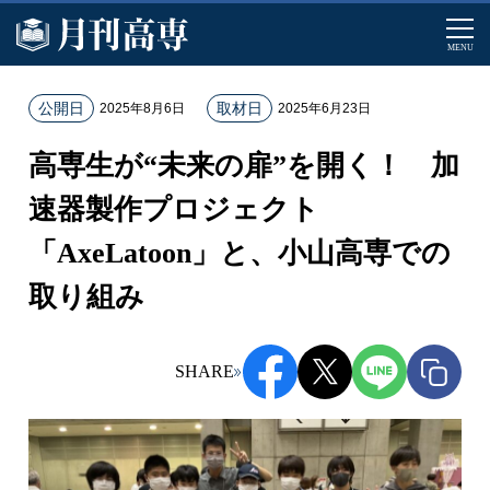
MENU
ホ
公開日
取材日
2025年8月6日
2025年6月23日
ー
高専生が“未来の扉”を開く！ 加
ム
記
速器製作プロジェクト
事
「AxeLatoon」と、小山高専での
一
覧
取り組み
高
専
生
SHARE
が
“
未
来