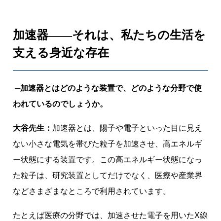
ク
ト
「
加速器——それは、私たちの生活を
A
支える身近な存在
x
e
L
─加速器とはどのような装置で、どのような分野で使
at
われているのでしょうか。
o
o
大谷先生：
加速器とは、陽子や電子といった目に見え
n
ない小さな電気を帯びた粒子を加速させ、高エネルギ
」
と
ー状態にする装置です。この高エネルギー状態になっ
、
た粒子は、研究装置としてだけでなく、医療や産業界
小
などさまざまなところで利用されています。
山
高
たとえば医療の分野では、加速させた電子を用いたX線