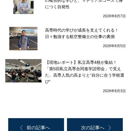
の複合的な学びと、マテリアルコースで身
につく自発性
2026年8月7日
高専時代の学びが成長を支えてくれる！
日々勉強する航空整備士の仕事の裏側
2026年8月5日
【現地レポート】私立高専4校が集結！
「第5回私立高専合同進学説明会」で見え
た、高専人気の高まりと“自分に合う学校選
び”
2026年8月3日
前の記事へ
次の記事へ