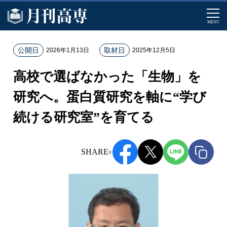
MENU
ホ
公開日
取材日
2026年1月13日
2025年12月5日
ー
高校で選ばなかった「生物」を
ム
記
研究へ。蛋白質研究を軸に“学び
事
続ける研究室”を育てる
一
覧
高
SHARE
校
で
選
ば
な
か