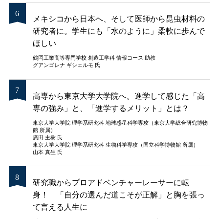
メキシコから日本へ、そして医師から昆虫材料の
研究者に。学生にも「水のように」柔軟に歩んで
ほしい
鶴岡工業高等専門学校 創造工学科 情報コース 助教
グアンゴレナ ギシェルモ 氏
高専から東京大学大学院へ。進学して感じた「高
専の強み」と、「進学するメリット」とは？
東京大学大学院 理学系研究科 地球惑星科学専攻（東京大学総合研究博物
館 所属）
廣田 主樹 氏
東京大学大学院 理学系研究科 生物科学専攻（国立科学博物館 所属）
山本 真生 氏
研究職からプロアドベンチャーレーサーに転
身！ 「自分の選んだ道こそが正解」と胸を張っ
て言える人生に