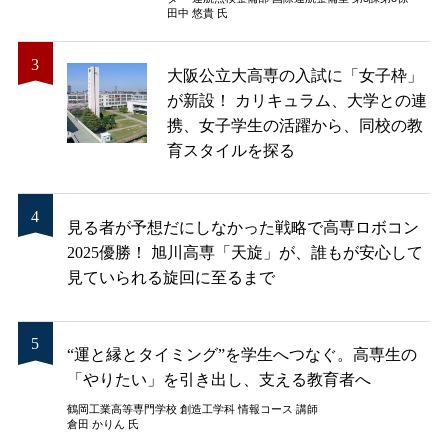
田中 悠貴 氏
大阪公立大高専の入試に「女子枠」
が新設！ カリキュラム、大学との連
携、女子学生の活躍から、同校の教
育スタイルを探る
見る者が予想だにしなかった戦略で高専ロボコン
2025優勝！ 旭川高専「天旋」が、誰もが安心して
見ていられる旋回に至るまで
“運と縁とタイミング”を学生へつなぐ。高専生の
「やりたい」を引き出し、支える教育者へ
鶴岡工業高等専門学校 創造工学科 情報コース 講師
倉田 かりん 氏