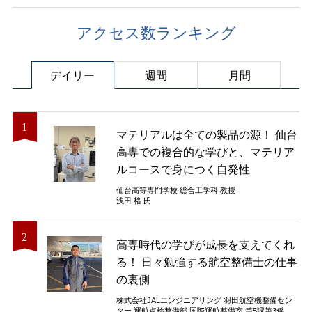
アクセス数ランキング
デイリー
週間
月間
マテリアルは全ての製品の源！ 仙台
高専での複合的な学びと、マテリア
ルコースで身につく自発性
仙台高等専門学校 総合工学科 教授
浅田 格 氏
高専時代の学びが成長を支えてくれ
る！ 日々勉強する航空整備士の仕事
の裏側
株式会社JALエンジニアリング 羽田航空機整備セン
ター 運航点検整備部 国際運航整備室 第5課第3係