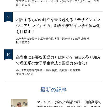
プロアドベンチャーレーサー イーストウインド・プロダクション 代表
田中 正人 氏
相反するものの対立を乗り越える「デザインエン
ジニアリング」の力。独自のデザイン学の体系化
を目指す！
九州大学大学院 芸術工学研究院 人間生活デザイン部門 准教授
秋田 直繁 氏
高専生に必要な国語力とは何か？ 独自の取り組み
で理工系の女子学生育成＆国語力を強化！
小山工業高等専門学校 一般科 教授、副校長・総務主事
柴田 美由紀 氏
最新の記事
マテリアルは全ての製品の源！ 仙台高専で