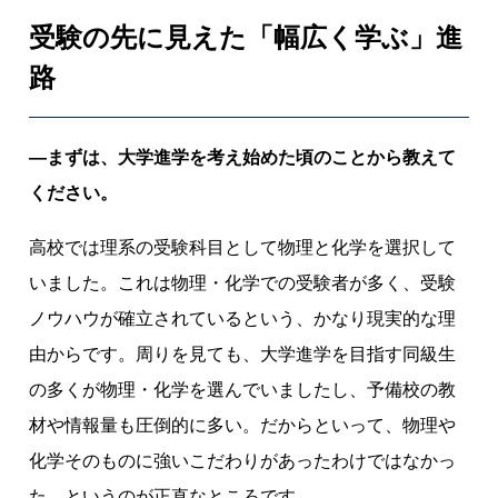
軸
受験の先に見えた「幅広く学ぶ」進
に
“
路
学
び
続
―まずは、大学進学を考え始めた頃のことから教えて
け
ください。
る
研
高校では理系の受験科目として物理と化学を選択して
究
いました。これは物理・化学での受験者が多く、受験
室
ノウハウが確立されているという、かなり現実的な理
”
由からです。周りを見ても、大学進学を目指す同級生
を
育
の多くが物理・化学を選んでいましたし、予備校の教
て
材や情報量も圧倒的に多い。だからといって、物理や
る
化学そのものに強いこだわりがあったわけではなかっ
た、というのが正直なところです。