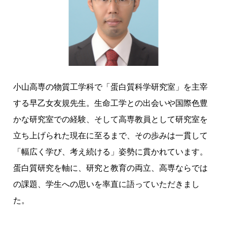
っ
た
「
生
物
」
を
小山高専の物質工学科で「蛋白質科学研究室」を主宰
研
する早乙女友規先生。生命工学との出会いや国際色豊
究
かな研究室での経験、そして高専教員として研究室を
へ
立ち上げられた現在に至るまで、その歩みは一貫して
。
「幅広く学び、考え続ける」姿勢に貫かれています。
蛋
白
蛋白質研究を軸に、研究と教育の両立、高専ならでは
質
の課題、学生への思いを率直に語っていただきまし
研
た。
究
を