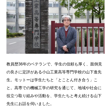
ラ
フ
ト
・
福
祉
機
器
—
—
教員歴36年のベテランで、学生の信頼も厚く、面倒見
高
の良さに定評がある小山工業高等専門学校の山下進先
専
生。モットーは学生たちと「とことん付き合う」こ
で
の
と。高専での機械工学の研究を通じて、地域や社会に
研
役立つ取り組みや活動を、学生たちと考え続ける山下
究
先生にお話を伺いました。
・