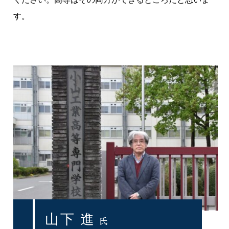
す。
山下 進
氏