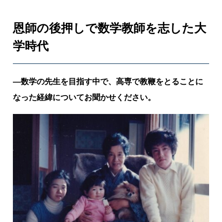
活
動
恩師の後押しで数学教師を志した大
を
通
学時代
し
て
―数学の先生を目指す中で、高専で教鞭をとることに
、
地
なった経緯についてお聞かせください。
域
や
社
会
へ
貢
献
す
る