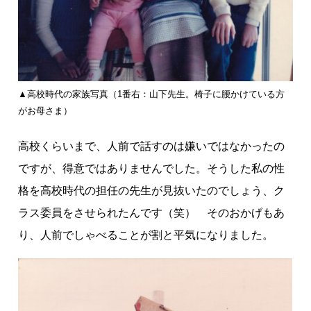
山
下
先
生
の
魅
▲高校時代の家族写真（1番右：山下先生。椅子に腰かけている方
力
がお母さま）
に
高校くらいまで、人前で話すのは嫌いではなかったの
迫
る
ですが、得意ではありませんでした。そうした私の性
格を高校時代の担任の先生が見抜いたのでしょう、ク
ラス委員をさせられたんです（笑） そのおかげもあ
り、人前でしゃべることが割と平気になりました。