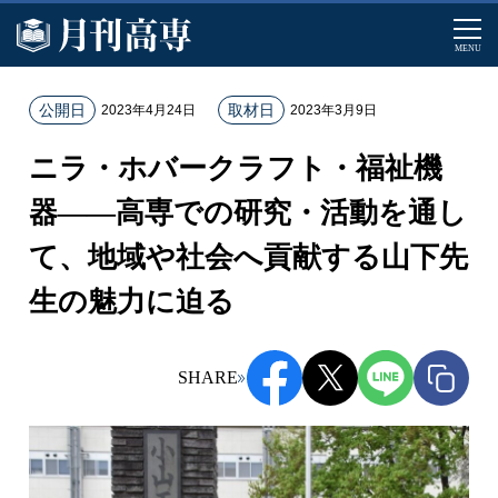
MENU
ホ
公開日
取材日
2023年4月24日
2023年3月9日
ー
ニラ・ホバークラフト・福祉機
ム
記
器——高専での研究・活動を通し
事
て、地域や社会へ貢献する山下先
一
覧
生の魅力に迫る
ニ
ラ
・
SHARE
ホ
バ
ー
ク