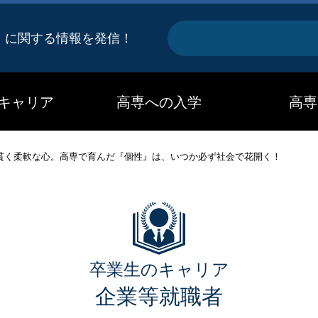
キ
』に関する情報を発信！
ー
ワ
キャリア
高専への入学
高専
ー
ド
貫く柔軟な心。高専で育んだ『個性』は、いつか必ず社会で花開く！
卒業生のキャリア
企業等就職者