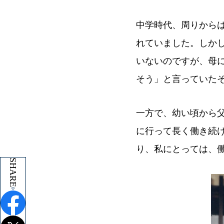
中学時代、周りから
れていました。しか
いないのですが、母
そう」と言っていた
一方で、幼い頃から
に行って長く働き続
り、私にとっては、
SHARE
SHARE