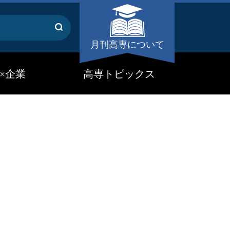
月刊高専について
×企業
高専トピックス