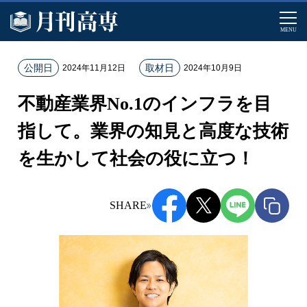
MENU
ホ
公開日
取材日
2024年11月12日
2024年10月9日
ー
不動産業界No.1のインフラを目
ム
記
指して。業界の知見と高度な技術
事
を生かして社会の役に立つ！
一
覧
不
SHARE
動
産
業
界
N
o.