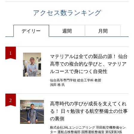
アクセス数ランキング
デイリー
週間
月間
マテリアルは全ての製品の源！ 仙台
高専での複合的な学びと、マテリア
ルコースで身につく自発性
仙台高等専門学校 総合工学科 教授
浅田 格 氏
高専時代の学びが成長を支えてくれ
る！ 日々勉強する航空整備士の仕事
の裏側
株式会社JALエンジニアリング 羽田航空機整備セン
ター 運航点検整備部 国際運航整備室 第5課第3係