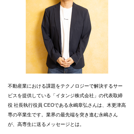
1
の
イ
ン
フ
ラ
を
目
指
し
て
不動産業における課題をテクノロジーで解決するサー
。
ビスを提供している「イタンジ株式会社」の代表取締
業
役 社長執行役員 CEOである永嶋章弘さんは、木更津高
界
の
専の卒業生です。業界の最先端を突き進む永嶋さん
知
が、高専生に送るメッセージとは。
見