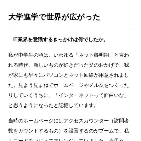
と
高
大学進学で世界が広がった
度
な
技
―IT業界を意識するきっかけは何でしたか。
術
を
私が中学生の頃は、いわゆる「ネット黎明期」と言わ
生
れる時代。新しいものが好きだった父のおかげで、我
か
が家にも早々にパソコンとネット回線が用意されまし
し
て
た。見よう見まねでホームページやメル友をつくった
社
りしていくうちに、「インターネットって面白いな」
会
と思うようになったと記憶しています。
の
役
当時のホームページにはアクセスカウンター（訪問者
に
数をカウントするもの）を設置するのがブームで、私
立
もコードをいじってアレンジしていました。今思う