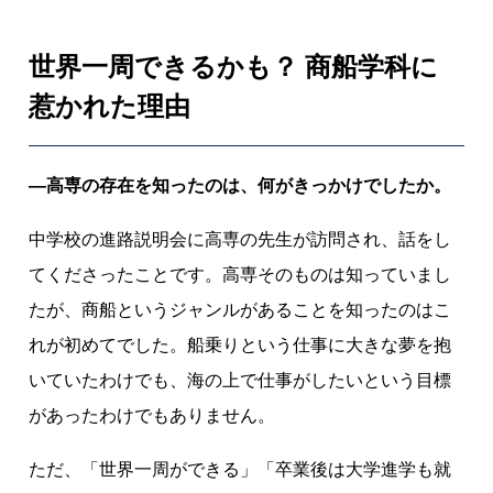
行
け
世界一周できるかも？ 商船学科に
る
。
惹かれた理由
だ
か
ら
―高専の存在を知ったのは、何がきっかけでしたか。
こ
そ
中学校の進路説明会に高専の先生が訪問され、話をし
、
てくださったことです。高専そのものは知っていまし
日
たが、商船というジャンルがあることを知ったのはこ
々
れが初めてでした。船乗りという仕事に大きな夢を抱
の
いていたわけでも、海の上で仕事がしたいという目標
学
び
があったわけでもありません。
を
大
ただ、「世界一周ができる」「卒業後は大学進学も就