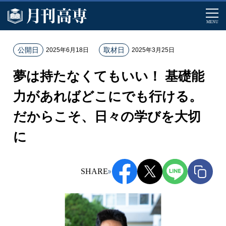
MENU
ホ
公開日
取材日
2025年6月18日
2025年3月25日
ー
夢は持たなくてもいい！ 基礎能
ム
記
力があればどこにでも行ける。
事
だからこそ、日々の学びを大切
一
覧
に
夢
は
持
SHARE
た
な
く
て