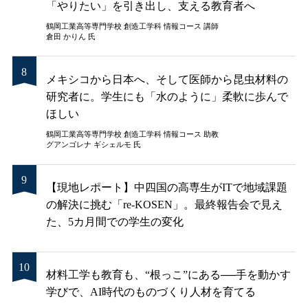
「やりたい」を引き出し、支える教育者へ
鶴岡工業高等専門学校 創造工学科 情報コース 講師
倉田 かりん 氏
メキシコから日本へ、そして医師から昆虫材料の
研究者に。学生にも「水のように」柔軟に歩んで
ほしい
鶴岡工業高等専門学校 創造工学科 情報コース 助教
グアンゴレナ ギシェルモ 氏
【現地レポート】中四国の高専生がITで地域課題
の解決に挑む「re-KOSEN」。最終報告会で見え
た、5カ月間での学生の変化
材料工学も教育も、“根っこ”にある──手を動かす
学びで、AI時代のものづくり人材を育てる