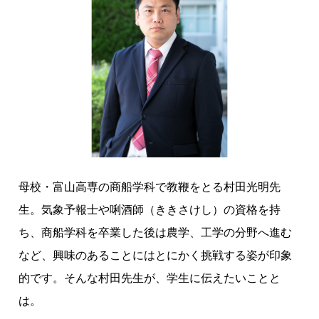
も
い
い
！
基
礎
能
力
が
あ
母校・富山高専の商船学科で教鞭をとる村田光明先
れ
生。気象予報士や唎酒師（ききさけし）の資格を持
ば
ち、商船学科を卒業した後は農学、工学の分野へ進む
ど
こ
など、興味のあることにはとにかく挑戦する姿が印象
に
的です。そんな村田先生が、学生に伝えたいことと
で
は。
も