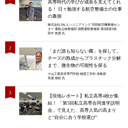
高専時代の学びが成長を支えてくれ
る！ 日々勉強する航空整備士の仕事
の裏側
株式会社JALエンジニアリング 羽田航空機整備セン
ター 運航点検整備部 国際運航整備室 第5課第3係
田中 悠貴 氏
「まだ誰も知らない菌」を探して。
チーズの熟成からプラスチック分解
まで、微生物の可能性を探る
小山工業高等専門学校 物質工学科 准教授
髙屋 朋彰 氏
【現地レポート】私立高専4校が集
結！ 「第5回私立高専合同進学説明
会」で見えた、高専人気の高まり
と“自分に合う学校選び"