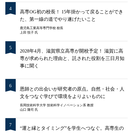
高専OG初の校長！ 15年掛かって戻ることができ
た、第一線の道でやり遂げたいこと
鹿児島工業高等専門学校 校長
上田 悦子 氏
2028年4月、滋賀県立高専が開校予定！ 滋賀に高
専が求められた理由と、託された役割を三日月知
事に聞く
恩師との出会いが研究者の原点。自然・社会・人
文をつなぐ学びで環境をよりよいものに
長岡技術科学大学 技術科学イノベーション系 教授
山口 隆司 氏
“運と縁とタイミング”を学生へつなぐ。高専生の