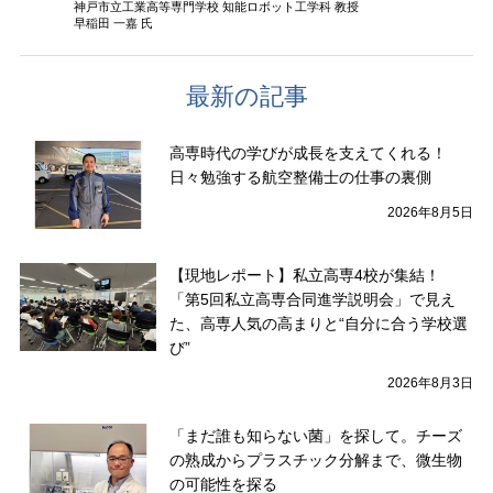
神戸市立工業高等専門学校 知能ロボット工学科 教授
早稲田 一嘉 氏
最新の記事
高専時代の学びが成長を支えてくれる！
日々勉強する航空整備士の仕事の裏側
2026年8月5日
【現地レポート】私立高専4校が集結！
「第5回私立高専合同進学説明会」で見え
た、高専人気の高まりと“自分に合う学校選
び”
2026年8月3日
「まだ誰も知らない菌」を探して。チーズ
の熟成からプラスチック分解まで、微生物
の可能性を探る