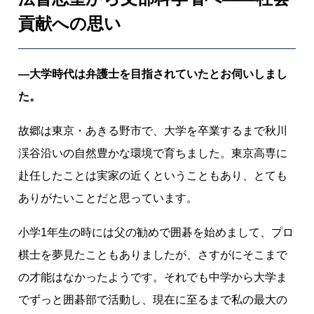
境
貢献への思い
」
。
AI
―大学時代は弁護士を目指されていたとお伺いしまし
時
た。
代
に
故郷は東京・あきる野市で、大学を卒業するまで秋川
求
め
渓谷沿いの自然豊かな環境で育ちました。東京高専に
ら
赴任したことは実家の近くということもあり、とても
れ
ありがたいことだと思っています。
る
高
小学1年生の時には父の勧めで囲碁を始めまして、プロ
専
棋士を夢見たこともありましたが、さすがにそこまで
の
の才能はなかったようです。それでも中学から大学ま
魅
力
でずっと囲碁部で活動し、現在に至るまで私の最大の