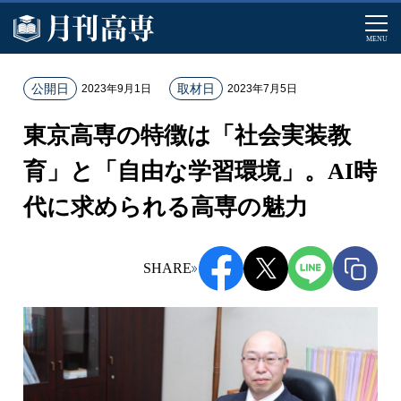
MENU
ホ
公開日
取材日
2023年9月1日
2023年7月5日
ー
東京高専の特徴は「社会実装教
ム
記
育」と「自由な学習環境」。AI時
事
代に求められる高専の魅力
一
覧
東
SHARE
京
高
専
の
特
徴