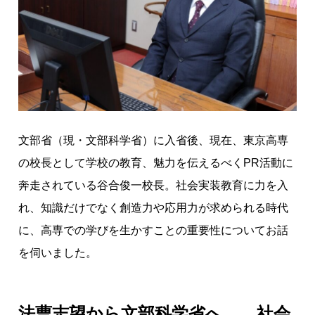
は
「
社
会
実
装
教
育
文部省（現・文部科学省）に入省後、現在、東京高専
」
の校長として学校の教育、魅力を伝えるべくPR活動に
と
奔走されている谷合俊一校長。社会実装教育に力を入
「
れ、知識だけでなく創造力や応用力が求められる時代
自
由
に、高専での学びを生かすことの重要性についてお話
な
を伺いました。
学
習
環
法曹志望から文部科学省へ——社会