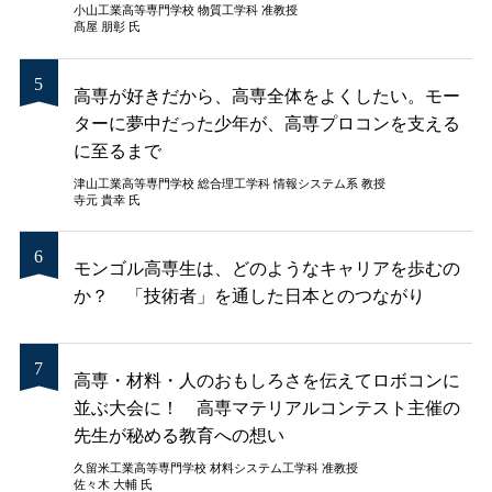
小山工業高等専門学校 物質工学科 准教授
髙屋 朋彰 氏
高専が好きだから、高専全体をよくしたい。モー
ターに夢中だった少年が、高専プロコンを支える
に至るまで
津山工業高等専門学校 総合理工学科 情報システム系 教授
寺元 貴幸 氏
モンゴル高専生は、どのようなキャリアを歩むの
か？ 「技術者」を通した日本とのつながり
高専・材料・人のおもしろさを伝えてロボコンに
並ぶ大会に！ 高専マテリアルコンテスト主催の
先生が秘める教育への想い
久留米工業高等専門学校 材料システム工学科 准教授
佐々木 大輔 氏