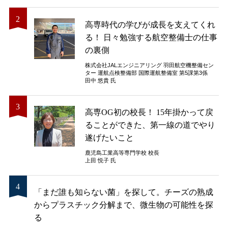
高専時代の学びが成長を支えてくれ
る！ 日々勉強する航空整備士の仕事
の裏側
株式会社JALエンジニアリング 羽田航空機整備セン
ター 運航点検整備部 国際運航整備室 第5課第3係
田中 悠貴 氏
高専OG初の校長！ 15年掛かって戻
ることができた、第一線の道でやり
遂げたいこと
鹿児島工業高等専門学校 校長
上田 悦子 氏
「まだ誰も知らない菌」を探して。チーズの熟成
からプラスチック分解まで、微生物の可能性を探
る