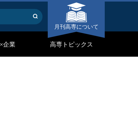
月刊高専について
×企業
高専トピックス