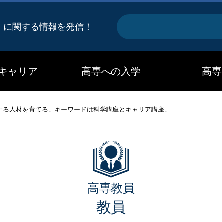
キ
』に関する情報を発信！
ー
ワ
キャリア
高専への入学
高専
ー
ド
する人材を育てる。キーワードは科学講座とキャリア講座。
高専教員
教員