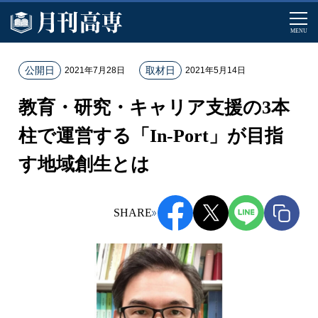
MENU
ホ
公開日
取材日
2021年7月28日
2021年5月14日
ー
教育・研究・キャリア支援の3本
ム
記
柱で運営する「In-Port」が目指
事
す地域創生とは
一
覧
教
SHARE
育
・
研
究
・
キ