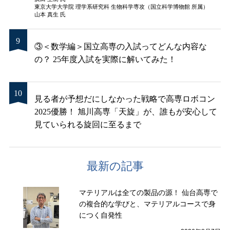
東京大学大学院 理学系研究科 生物科学専攻（国立科学博物館 所属）
山本 真生 氏
③＜数学編＞国立高専の入試ってどんな内容な
の？ 25年度入試を実際に解いてみた！
見る者が予想だにしなかった戦略で高専ロボコン
2025優勝！ 旭川高専「天旋」が、誰もが安心して
見ていられる旋回に至るまで
最新の記事
マテリアルは全ての製品の源！ 仙台高専で
の複合的な学びと、マテリアルコースで身
につく自発性