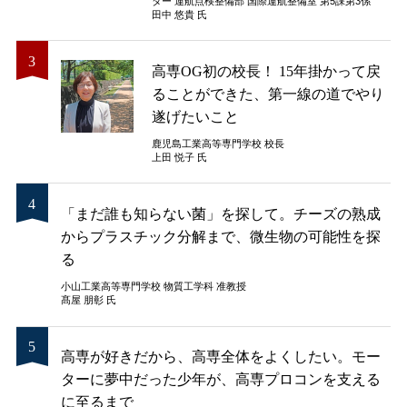
ター 運航点検整備部 国際運航整備室 第5課第3係
田中 悠貴 氏
高専OG初の校長！ 15年掛かって戻
ることができた、第一線の道でやり
遂げたいこと
鹿児島工業高等専門学校 校長
上田 悦子 氏
「まだ誰も知らない菌」を探して。チーズの熟成
からプラスチック分解まで、微生物の可能性を探
る
小山工業高等専門学校 物質工学科 准教授
髙屋 朋彰 氏
高専が好きだから、高専全体をよくしたい。モー
ターに夢中だった少年が、高専プロコンを支える
に至るまで