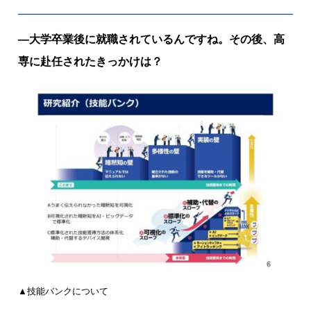
P
or
―大学卒業後に就職されているんですね。その後、高
t
」
専に赴任されたきっかけは？
が
目
指
す
地
域
創
生
と
は
▲技能バンクについて