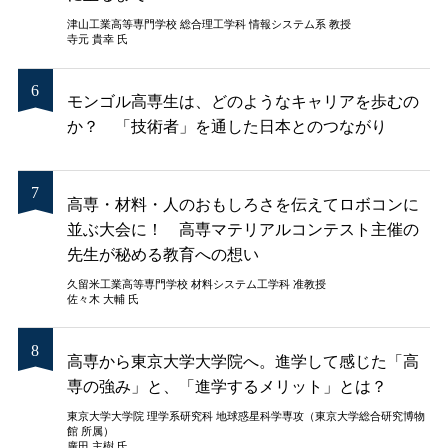
津山工業高等専門学校 総合理工学科 情報システム系 教授
寺元 貴幸 氏
モンゴル高専生は、どのようなキャリアを歩むの
か？ 「技術者」を通した日本とのつながり
高専・材料・人のおもしろさを伝えてロボコンに
並ぶ大会に！ 高専マテリアルコンテスト主催の
先生が秘める教育への想い
久留米工業高等専門学校 材料システム工学科 准教授
佐々木 大輔 氏
高専から東京大学大学院へ。進学して感じた「高
専の強み」と、「進学するメリット」とは？
東京大学大学院 理学系研究科 地球惑星科学専攻（東京大学総合研究博物
館 所属）
廣田 主樹 氏