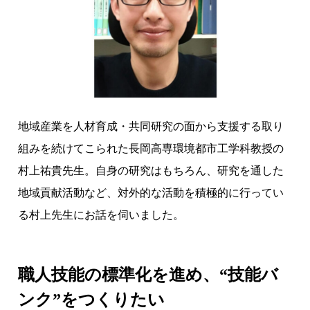
ャ
リ
ア
支
援
の
3
地域産業を人材育成・共同研究の面から支援する取り
本
組みを続けてこられた長岡高専環境都市工学科教授の
柱
村上祐貴先生。自身の研究はもちろん、研究を通した
で
運
地域貢献活動など、対外的な活動を積極的に行ってい
営
る村上先生にお話を伺いました。
す
る
「
職人技能の標準化を進め、“技能バ
In
ンク”をつくりたい
-