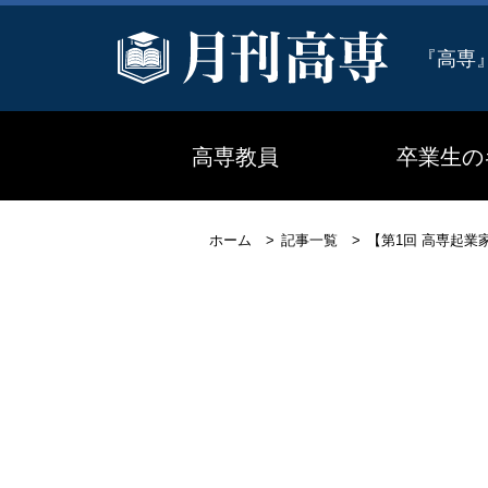
『高専
高専教員
卒業生の
ホーム
記事一覧
【第1回 高専起