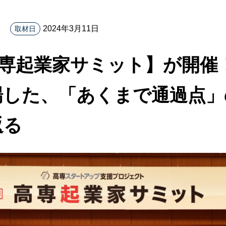
2024年3月11日
取材日
高専起業家サミット】が開催
場した、「あくまで通過点」
返る