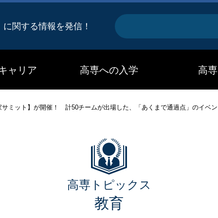
キ
』に関する情報を発信！
ー
ワ
キャリア
高専への入学
高専
ー
ド
業家サミット】が開催！ 計50チームが出場した、「あくまで通過点」のイベ
高専トピックス
教育