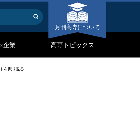
月刊高専について
×企業
高専トピックス
ントを振り返る