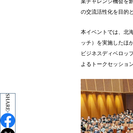
業チャレンジ機会を
の交流活性化を目的
本イベントでは、北
ッチ）を実施したほか
ビジネスディベロッ
よるトークセッショ
SHARE
SHARE