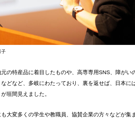
様子
地元の特産品に着目したものや、高専専用SNS、障がい
リなどなど、多岐にわたっており、裏を返せば、日本に
とが垣間見えました。
にも大変多くの学生や教職員、協賛企業の方々などが集
。