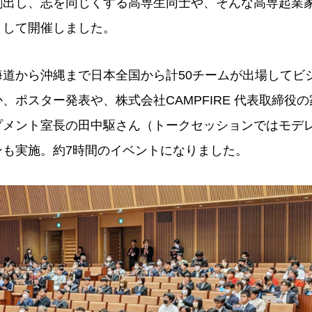
創出し、志を同じくする高専生同士や、そんな高専起業
として開催しました。
海道から沖縄まで日本全国から計50チームが出場してビ
、ポスター発表や、株式会社CAMPFIRE 代表取締役
プメント室長の田中駆さん（トークセッションではモデ
ンも実施。約7時間のイベントになりました。