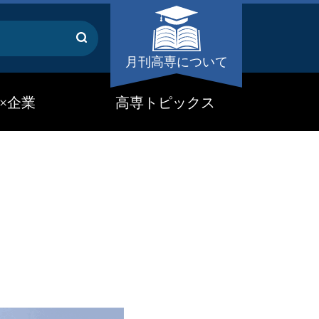
月刊高専について
×企業
高専トピックス