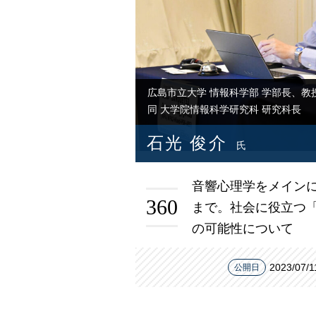
広島市立大学 情報科学部 学部長、教
同 大学院情報科学研究科 研究科長
石光 俊介
氏
音響心理学をメイン
360
まで。社会に役立つ
の可能性について
2023/07/1
公開日