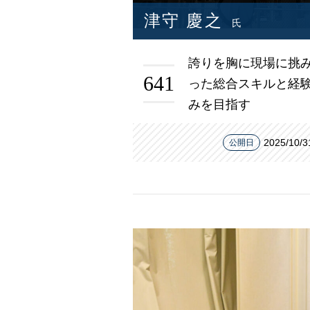
津守 慶之
氏
誇りを胸に現場に挑
641
った総合スキルと経
みを目指す
2025/10/3
公開日