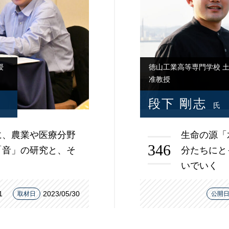
授
徳山工業高等専門学校 
准教授
段下 剛志
氏
に、農業や医療分野
生命の源「
346
「音」の研究と、そ
分たちにと
いでいく
1
2023/05/30
取材日
公開