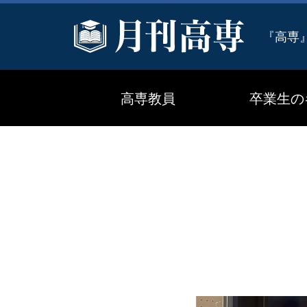
『高専
高専教員
卒業生の