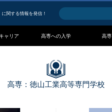
キ
』に関する情報を発信！
ー
ワ
キャリア
高専への入学
高専
ー
ド
高専：徳山工業高等専門学校