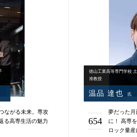
子
徳山工業高等専門学校 
准教授
温品 達也
氏
つながる未来。専攻
夢だった月
654
返る高専生活の魅力
に！ 高専
ロック量産