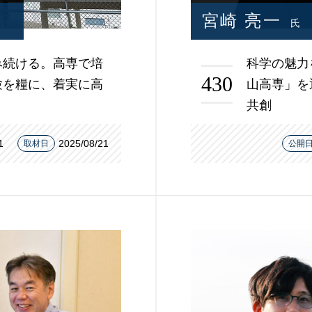
宮崎 亮一
氏
み続ける。高専で培
科学の魅力
430
験を糧に、着実に高
山高専」を
共創
1
2025/08/21
取材日
公開