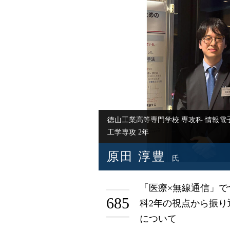
徳山工業高等専門学校 専攻科 情報電
工学専攻 2年
原田 淳豊
氏
「医療×無線通信」で
685
科2年の視点から振り
について