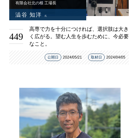
有限会社北の根 工場長
澁谷 知洋
氏
高専で力を十分につければ、選択肢は大き
449
く広がる。望む人生を歩むために、今必要
なこと。
公開日
2024/05/21
取材日
2024/04/05