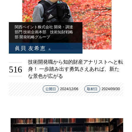
関西ペイント株式会社 開発・調達
部門 技術企画本部 技術知財戦略
部 開発戦略グループ
眞貝 友希恵
氏
技術開発職から知的財産アナリストへと転
516
身！ 一歩踏み出す勇気さえあれば、新た
な景色が広がる
公開日
2024/12/06
取材日
2024/09/30