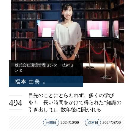
株式会社環境管理センター 技術セ
ンター
福本 由美
氏
目先のことにとらわれず、多くの学び
494
を！ 長い時間をかけて得られた“知識の
引き出し”は、数年後に開かれる
公開日
2024/10/09
取材日
2024/08/09