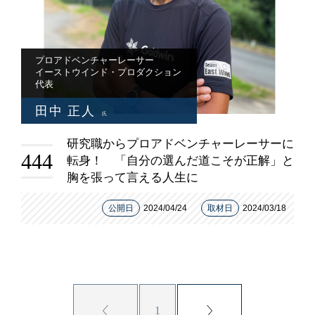
プロアドベンチャーレーサー
イーストウインド・プロダクション
代表
田中 正人
氏
研究職からプロアドベンチャーレーサーに
444
転身！ 「自分の選んだ道こそが正解」と
胸を張って言える人生に
公開日
2024/04/24
取材日
2024/03/18
1