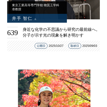
東京工業高等専門学校 物質工学科
准教授
井手 智仁
氏
身近な化学の不思議から研究の最前線へ。
639
分子が示す光の現象を解き明かす
公開日
2025/10/27
取材日
2025/09/03